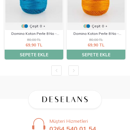
Çeşit
0
Çeşit
0
+
+
Domino Koton Perle 8 No -
Domino Koton Perle 8 No -
80,00 TL
80,00 TL
K0217
K0227
69,90 TL
69,90 TL
SEPETE EKLE
SEPETE EKLE
Müşteri Hizmetleri
0264 540 01 54