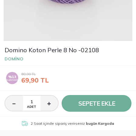
Domino Koton Perle 8 No -02108
DOMİNO
80,00
TL
%13
69,90
TL
indirimli
SEPETE EKLE
ADET
2 Saat
içinde sipariş verirseniz
bugün Kargoda