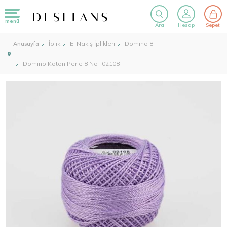
menü
Ara
Hesap
Sepet
İplik
El Nakış İplikleri
Domino 8
Anasayfa
Domino Koton Perle 8 No -02108