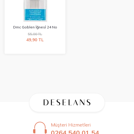
Dmc Goblen İğnesi̇ 24 No
55,00 TL
49,90 TL
Müşteri Hizmetleri
0264 540 01 54