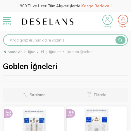
900 TL ve Üzeri Tüm Alışverişlerde
Kargo Bedava !
menü
Hesap
Sepet
İğne
El İşi İğneler
Goblen İğneleri
Anasayfa
Goblen İğneleri
Sıralama
Filtrele
%9
%9
indirimli
indirimli