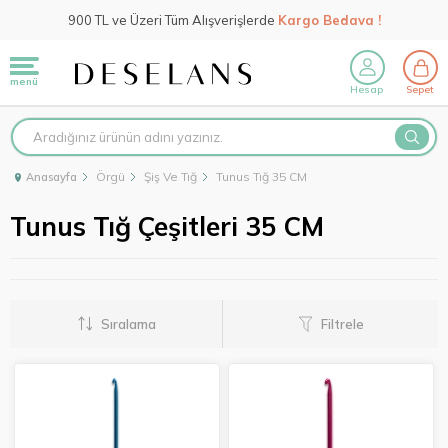
900 TL ve Üzeri Tüm Alışverişlerde
Kargo Bedava !
menü
Hesap
Sepet
Örgü
Şiş Ve Tığ
Tunus Tığ 35 CM
Anasayfa
Tunus Tığ Çeşitleri 35 CM
Sıralama
Filtrele