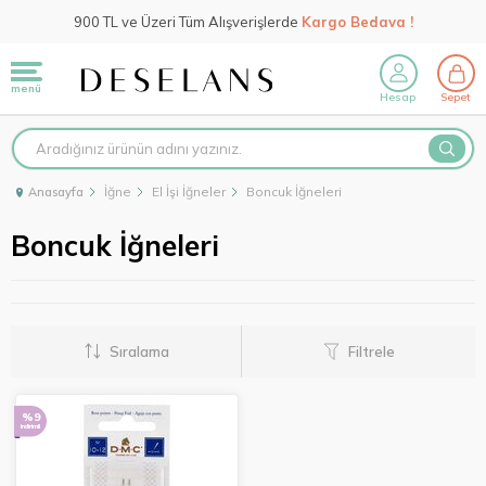
900 TL ve Üzeri Tüm Alışverişlerde
Kargo Bedava !
menü
Hesap
Sepet
İğne
El İşi İğneler
Boncuk İğneleri
Anasayfa
Boncuk İğneleri
Sıralama
Filtrele
%9
indirimli