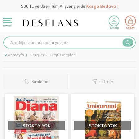
900 TL ve Üzeri Tüm Alışverişlerde
Kargo Bedava !
menü
Hesap
Sepet
Dergiler
Örgü Dergileri
Anasayfa
Sıralama
Filtrele
STOKTA YOK
STOKTA YOK