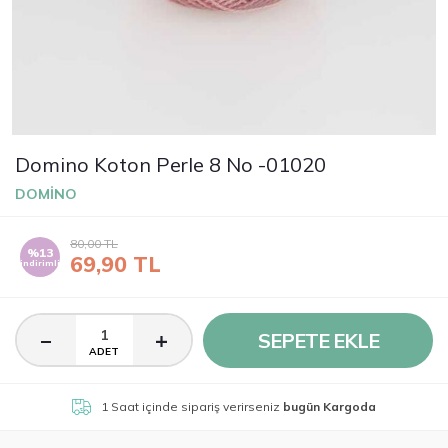
Domino Koton Perle 8 No -01020
DOMİNO
80,00
TL
%13
69,90
TL
indirimli
SEPETE EKLE
ADET
1 Saat
içinde sipariş verirseniz
bugün Kargoda