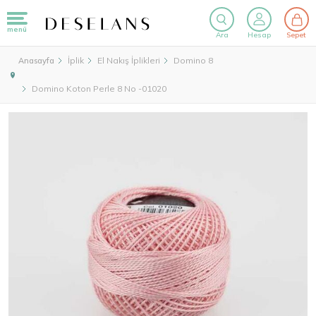
menü
Ara
Hesap
Sepet
İplik
El Nakış İplikleri
Domino 8
Anasayfa
Domino Koton Perle 8 No -01020