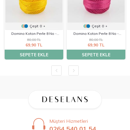
Çeşit
0
Çeşit
0
+
+
Domino Koton Perle 8 No -
Domino Koton Perle 8 No -
80,00 TL
80,00 TL
K0011
K0024
69,90 TL
69,90 TL
SEPETE EKLE
SEPETE EKLE
Müşteri Hizmetleri
0264 540 01 54