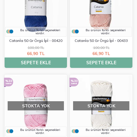
Bu ürünün farklı seçenekleri
Bu ürünün farklı seçenekleri
vardır.
vardır.
Catani̇a 50 Gr Örgü İpi̇ - 00420
Catani̇a 50 Gr Örgü İpi̇ - 00433
100,00 TL
100,00 TL
66,90 TL
66,90 TL
SEPETE EKLE
SEPETE EKLE
%33
%33
indirimli
indirimli
STOKTA YOK
STOKTA YOK
Bu ürünün farklı seçenekleri
Bu ürünün farklı seçenekleri
vardır.
vardır.