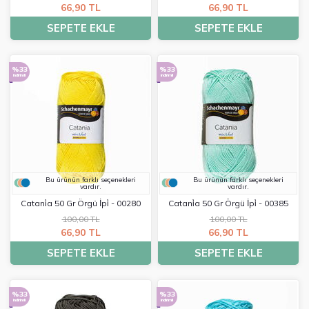
66,90 TL
66,90 TL
SEPETE EKLE
SEPETE EKLE
%33
%33
indirimli
indirimli
Bu ürünün farklı seçenekleri
Bu ürünün farklı seçenekleri
vardır.
vardır.
Catani̇a 50 Gr Örgü İpi̇ - 00280
Catani̇a 50 Gr Örgü İpi̇ - 00385
100,00 TL
100,00 TL
66,90 TL
66,90 TL
SEPETE EKLE
SEPETE EKLE
%33
%33
indirimli
indirimli