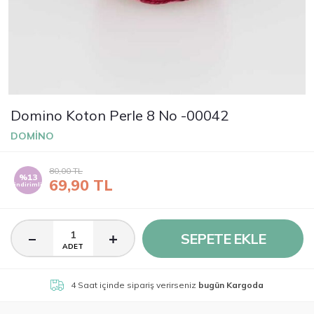
Domino Koton Perle 8 No -00042
DOMİNO
80,00
TL
%13
69,90
TL
indirimli
SEPETE EKLE
ADET
4 Saat
içinde sipariş verirseniz
bugün Kargoda