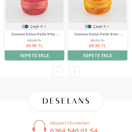
Çeşit
0
Çeşit
0
+
+
Domino Koton Perle 8 No -
Domino Koton Perle 8 No -
80,00 TL
80,00 TL
K0235
K0088
69,90 TL
69,90 TL
SEPETE EKLE
SEPETE EKLE
Müşteri Hizmetleri
0264 540 01 54