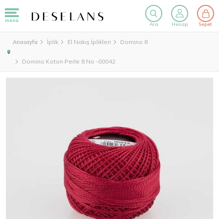
menü
Ara
Hesap
Sepet
İplik
El Nakış İplikleri
Domino 8
Anasayfa
Domino Koton Perle 8 No -00042