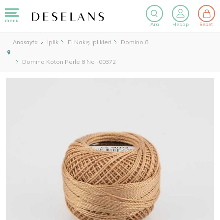
menü
Ara
Hesap
Sepet
İplik
El Nakış İplikleri
Domino 8
Anasayfa
Domino Koton Perle 8 No -00372