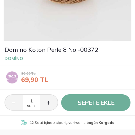
Domino Koton Perle 8 No -00372
DOMİNO
80,00
TL
%13
69,90
TL
indirimli
SEPETE EKLE
ADET
12 Saat
içinde sipariş verirseniz
bugün Kargoda