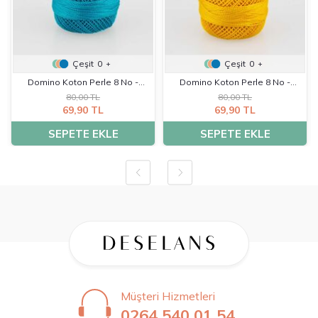
Çeşit
0
Çeşit
0
+
+
Domino Koton Perle 8 No -
Domino Koton Perle 8 No -
80,00 TL
80,00 TL
K0195
K0226
69,90 TL
69,90 TL
SEPETE EKLE
SEPETE EKLE
Müşteri Hizmetleri
0264 540 01 54