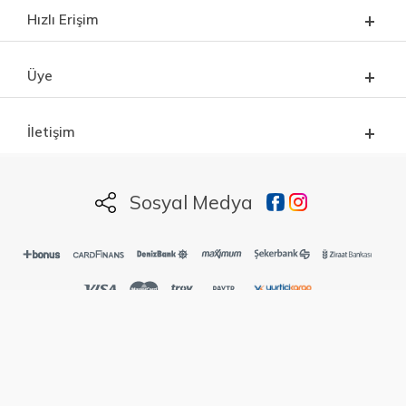
Hızlı Erişim
Üye
İletişim
Sosyal Medya
Deselans.com Mazziva Dış. Tic. ve San. Ltd. Şti. Markasıdır.
Ozanlar mah. Ünal Ozan cad. No:19 Sakarya / Adapazarı
©2020 Tüm Hakkı Saklıdır. deselans.com