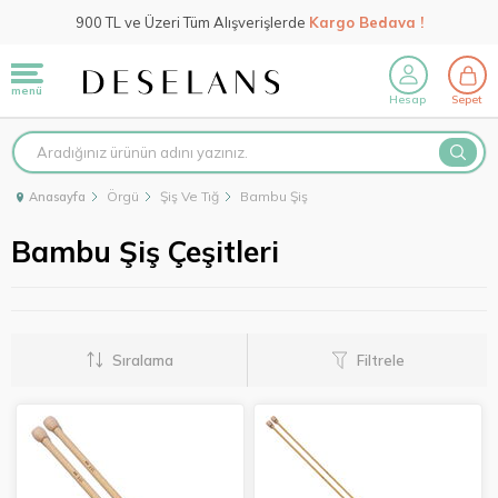
900 TL ve Üzeri Tüm Alışverişlerde
Kargo Bedava !
menü
Hesap
Sepet
Örgü
Şiş Ve Tığ
Bambu Şiş
Anasayfa
Bambu Şiş Çeşitleri
Sıralama
Filtrele