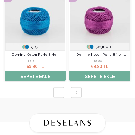
Çeşit
0
Çeşit
0
+
+
Domino Koton Perle 8 No -
Domino Koton Perle 8 No -
80,00 TL
80,00 TL
K0192
K0225
69,90 TL
69,90 TL
SEPETE EKLE
SEPETE EKLE