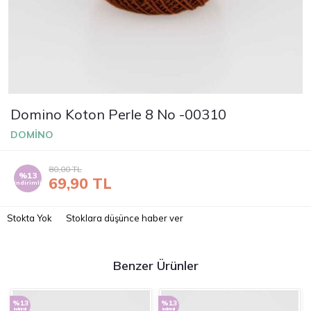
Domino Koton Perle 8 No -00310
DOMİNO
80,00
TL
%13
69,90
TL
indirimli
Stokta Yok
Stoklara düşünce haber ver
Benzer Ürünler
%13
%13
indirimli
indirimli