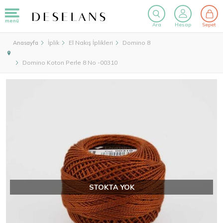
menü
Ara
Hesap
Sepet
İplik
El Nakış İplikleri
Domino 8
Anasayfa
Domino Koton Perle 8 No -00310
STOKTA YOK