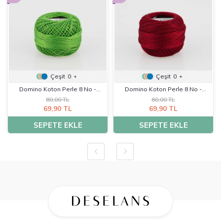
Çeşit
0
Çeşit
0
+
+
Domino Koton Perle 8 No -
Domino Koton Perle 8 No -
80,00 TL
80,00 TL
K0020
K0031
69,90 TL
69,90 TL
SEPETE EKLE
SEPETE EKLE