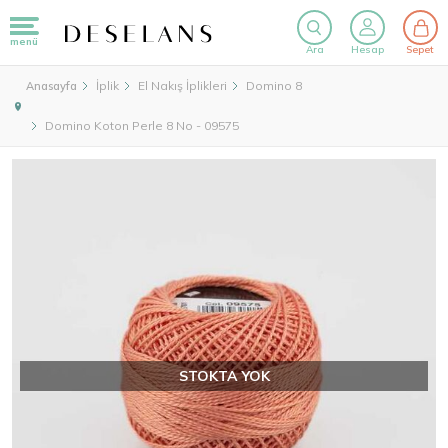
menü
Ara
Hesap
Sepet
İplik
El Nakış İplikleri
Domino 8
Anasayfa
Domino Koton Perle 8 No - 09575
STOKTA YOK