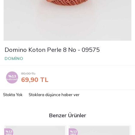
Domino Koton Perle 8 No - 09575
DOMİNO
80,00
TL
%13
69,90
TL
indirimli
Stokta Yok
Stoklara düşünce haber ver
Benzer Ürünler
%13
%13
indirimli
indirimli