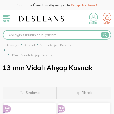
900 TL ve Üzeri Tüm Alışverişlerde
Kargo Bedava !
menü
Hesap
Sepet
Kasnak
Vidalı Ahşap Kasnak
Anasayfa
13mm Vidalı Ahşap Kasnak
13 mm Vidalı Ahşap Kasnak
Sıralama
Filtrele
%43
%42
indirimli
indirimli