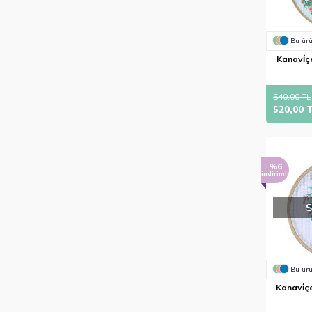
Bu ürü
Kanavi̇çe
540,00 TL
520,00 
%6
indirimli
Bu ürü
Kanavi̇çe