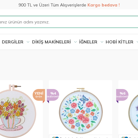
900 TL ve Üzeri Tüm Alışverişlerde
Kargo bedava !
DERGİLER
DİKİŞ MAKİNELERİ
İĞNELER
HOBİ KİTLER
YENI
%4
%6
ürün
indirimli
indirimli