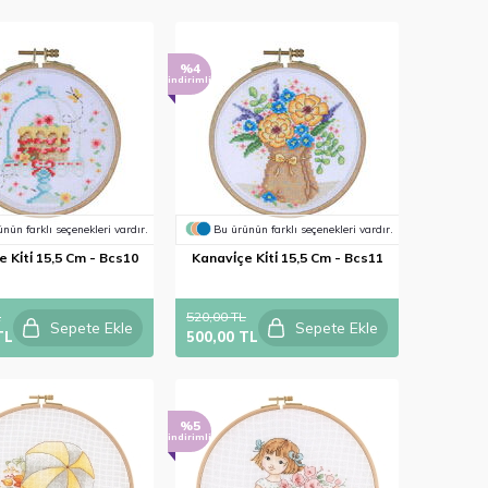
%4
indirimli
nün farklı seçenekleri vardır.
Bu ürünün farklı seçenekleri vardır.
 Ki̇ti̇ 15,5 Cm - Bcs10
Kanavi̇çe Ki̇ti̇ 15,5 Cm - Bcs11
L
520,00 TL
Sepete Ekle
Sepete Ekle
TL
500,00 TL
%5
indirimli