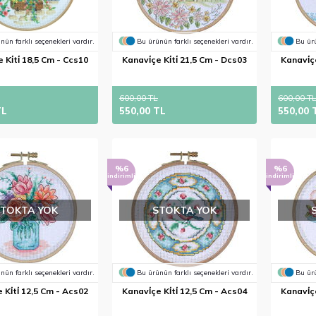
nün farklı seçenekleri vardır.
Bu ürünün farklı seçenekleri vardır.
Bu ürü
 Ki̇ti̇ 18,5 Cm - Ccs10
Kanavi̇çe Ki̇ti̇ 21,5 Cm - Dcs03
Kanavi̇çe
600,00 TL
600,00 T
TL
550,00 TL
550,00 
%6
%6
indirimli
indirimli
STOKTA YOK
STOKTA YOK
nün farklı seçenekleri vardır.
Bu ürünün farklı seçenekleri vardır.
Bu ürü
 Ki̇ti̇ 12,5 Cm - Acs02
Kanavi̇çe Ki̇ti̇ 12,5 Cm - Acs04
Kanavi̇çe