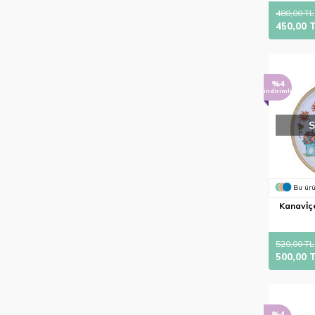
480,00 TL
450,00 
%4
indirimli
Bu ürü
Kanavi̇çe
520,00 TL
500,00 
%4