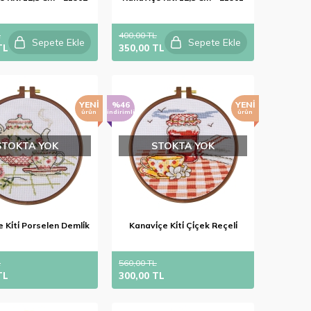
L
400,00 TL
Sepete Ekle
Sepete Ekle
TL
350,00 TL
YENI
%46
YENI
ürün
indirimli
ürün
STOKTA YOK
STOKTA YOK
 Ki̇ti̇ Porselen Demli̇k
Kanavi̇çe Ki̇ti̇ Çi̇çek Reçeli̇
L
560,00 TL
TL
300,00 TL