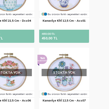
nün farklı seçenekleri vardır.
Bu ürünün farklı seçenekleri vardır.
 Ki̇ti̇ 21,5 Cm - Dcs04
Kanavi̇çe Ki̇ti̇ 12,5 Cm - Acs01
L
480,00 TL
TL
450,00 TL
%6
indirimli
STOKTA YOK
STOKTA YOK
nün farklı seçenekleri vardır.
Bu ürünün farklı seçenekleri vardır.
 Ki̇ti̇ 12,5 Cm - Acs06
Kanavi̇çe Ki̇ti̇ 12,5 Cm - Acs07