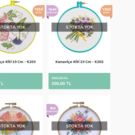
YENI
%46
YENI
ürün
indirimli
ürün
STOKTA YOK
STOKTA YOK
çe Ki̇ti̇ 19 Cm - K203
Kanavi̇çe Ki̇ti̇ 19 Cm - K202
L
560,00 TL
TL
300,00 TL
%6
indirimli
STOKTA YOK
STOKTA YOK