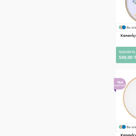
Bu ürü
Kanavi̇çe
520,00 TL
500,00 
%6
indirimli
Bu ürü
Kanavi̇çe