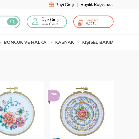
Bayilik Başvurusu
Bayi Girişi
|
Üye Girişi
Sepet
0,00
veya Üye Ol
0
BONCUK VE HALKA
KASNAK
KİŞİSEL BAKIM
%6
indirimli