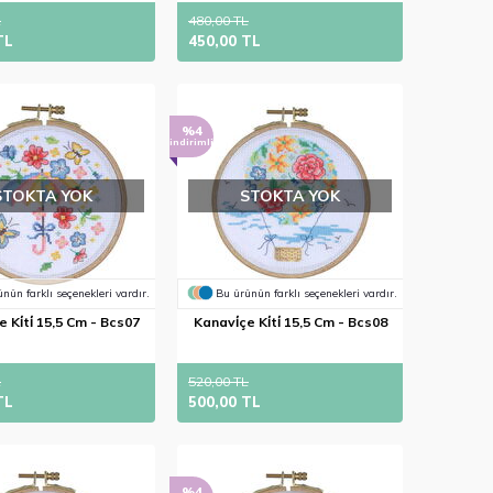
L
480,00 TL
TL
450,00 TL
%4
indirimli
STOKTA YOK
STOKTA YOK
nün farklı seçenekleri vardır.
Bu ürünün farklı seçenekleri vardır.
 Ki̇ti̇ 15,5 Cm - Bcs07
Kanavi̇çe Ki̇ti̇ 15,5 Cm - Bcs08
L
520,00 TL
TL
500,00 TL
%4