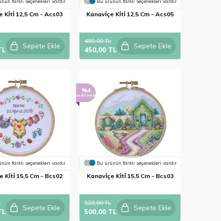
nün farklı seçenekleri vardır.
Bu ürünün farklı seçenekleri vardır.
 Ki̇ti̇ 12,5 Cm - Acs03
Kanavi̇çe Ki̇ti̇ 12,5 Cm - Acs05
L
480,00 TL
Sepete Ekle
Sepete Ekle
TL
450,00 TL
%4
indirimli
nün farklı seçenekleri vardır.
Bu ürünün farklı seçenekleri vardır.
 Ki̇ti̇ 15,5 Cm - Bcs02
Kanavi̇çe Ki̇ti̇ 15,5 Cm - Bcs03
L
520,00 TL
Sepete Ekle
Sepete Ekle
TL
500,00 TL