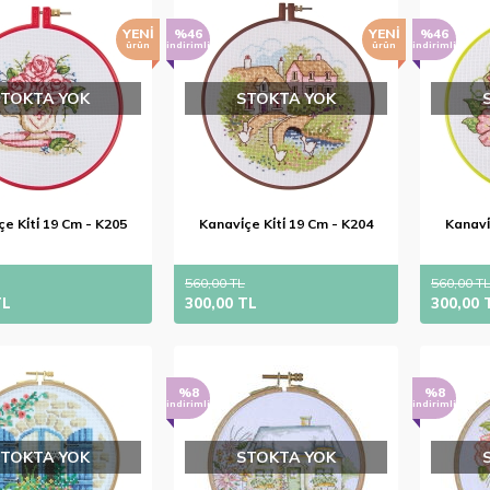
YENI
%46
YENI
%46
ürün
indirimli
ürün
indirimli
STOKTA YOK
STOKTA YOK
çe Ki̇ti̇ 19 Cm - K205
Kanavi̇çe Ki̇ti̇ 19 Cm - K204
Kanavi̇
560,00 TL
560,00 T
TL
300,00 TL
300,00 
%8
%8
indirimli
indirimli
STOKTA YOK
STOKTA YOK