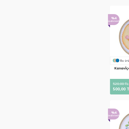
%4
indirimli
Bu ürü
Kanavi̇çe
520,00 TL
500,00 
%4
indirimli