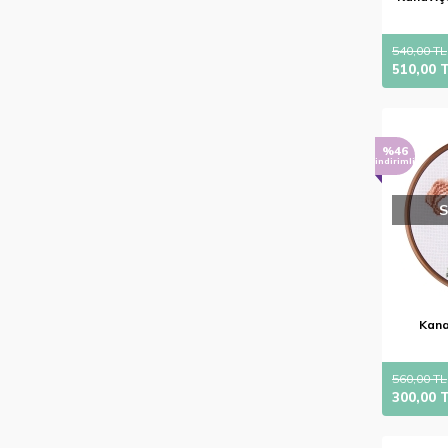
540,00 TL
510,00 
%46
indirimli
Kanav
560,00 TL
300,00 