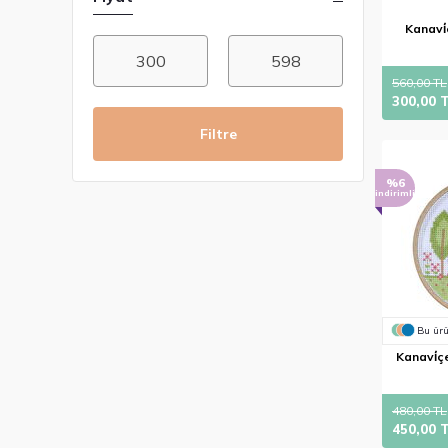
Kanavi̇
560,00 TL
300,00 
Filtre
%6
indirimli
Bu ürü
Kanavi̇çe
480,00 TL
450,00 