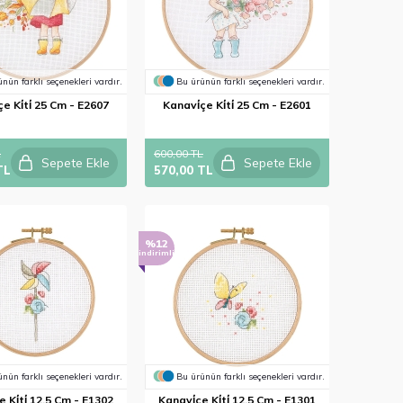
nün farklı seçenekleri vardır.
Bu ürünün farklı seçenekleri vardır.
e Ki̇ti̇ 25 Cm - E2607
Kanavi̇çe Ki̇ti̇ 25 Cm - E2601
L
600,00 TL
Sepete Ekle
Sepete Ekle
TL
570,00 TL
%12
indirimli
nün farklı seçenekleri vardır.
Bu ürünün farklı seçenekleri vardır.
e Ki̇ti̇ 12,5 Cm - E1302
Kanavi̇çe Ki̇ti̇ 12,5 Cm - E1301