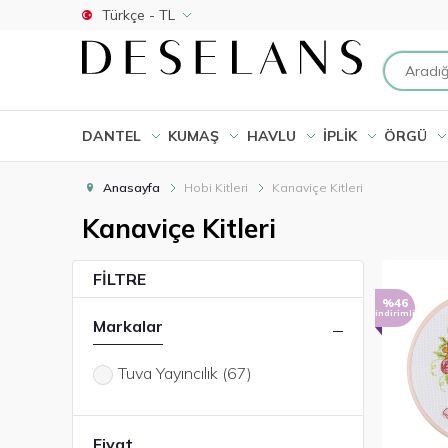
Türkçe - TL
DANTEL
KUMAŞ
HAVLU
İPLİK
ÖRGÜ
Anasayfa
Hobi Kitleri
Kanaviçe Kitleri
Kanaviçe Kitleri
FILTRE
%46
indirimli
Markalar
Tuva Yayıncılık
(67)
Fiyat