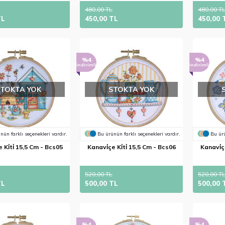
480,00 TL
480,00 T
TL
450,00 TL
450,00 
%4
%4
indirimli
indirimli
STOKTA YOK
STOKTA YOK
nün farklı seçenekleri vardır.
Bu ürünün farklı seçenekleri vardır.
Bu ürü
 Ki̇ti̇ 15,5 Cm - Bcs05
Kanavi̇çe Ki̇ti̇ 15,5 Cm - Bcs06
Kanavi̇çe
520,00 TL
520,00 T
TL
500,00 TL
500,00 
%4
%4