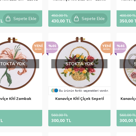
450,00 TL
400,00 T
Sepete Ekle
Sepete Ekle
TL
430,00 TL
350,00 
YENI
%46
YENI
%46
ürün
indirimli
ürün
indirimli
STOKTA YOK
STOKTA YOK
Bu ürünün farklı seçenekleri vardır.
i̇çe Ki̇ti̇ Zambak
Kanavi̇çe Ki̇ti̇ Çi̇çek Sepeti̇
Kanavi̇çe
560,00 TL
560,00 T
TL
300,00 TL
300,00 