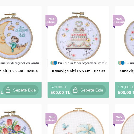
%4
%4
indirimli
indirimli
nün farklı seçenekleri vardır.
Bu ürünün farklı seçenekleri vardır.
Bu ürü
 Ki̇ti̇ 15,5 Cm - Bcs04
Kanavi̇çe Ki̇ti̇ 15,5 Cm - Bcs09
Kanavi̇çe
520,00 TL
520,00 T
Sepete Ekle
Sepete Ekle
TL
500,00 TL
500,00 
%5
%5
indirimli
indirimli