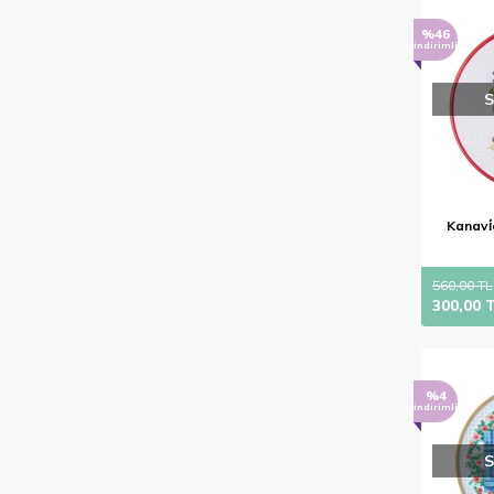
%46
indirimli
Kanavi̇
560,00 TL
300,00 
%4
indirimli