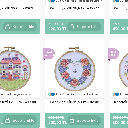
Bu ürünün farklı seçenekleri vardır.
Bu ürü
çe Ki̇ti̇ 19 Cm - K201
Kanavi̇çe Ki̇ti̇ 18,5 Cm - Ccs11
Kanavi̇çe
540,00 TL
480,00 T
Sepete Ekle
Sepete Ekle
TL
520,00 TL
450,00 
%4
%4
indirimli
indirimli
nün farklı seçenekleri vardır.
Bu ürünün farklı seçenekleri vardır.
Bu ürü
 Ki̇ti̇ 12,5 Cm - Acs08
Kanavi̇çe Ki̇ti̇ 15,5 Cm - Bcs01
Kanavi̇çe
520,00 TL
520,00 T
Sepete Ekle
Sepete Ekle
TL
500,00 TL
500,00 