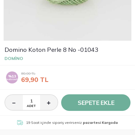
Domino Koton Perle 8 No -01043
DOMİNO
80,00
TL
%13
69,90
TL
indirimli
SEPETE EKLE
ADET
19 Saat
içinde sipariş verirseniz
pazartesi Kargoda