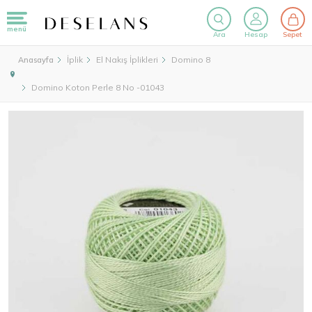
menü
Ara
Hesap
Sepet
İplik
El Nakış İplikleri
Domino 8
Anasayfa
Domino Koton Perle 8 No -01043