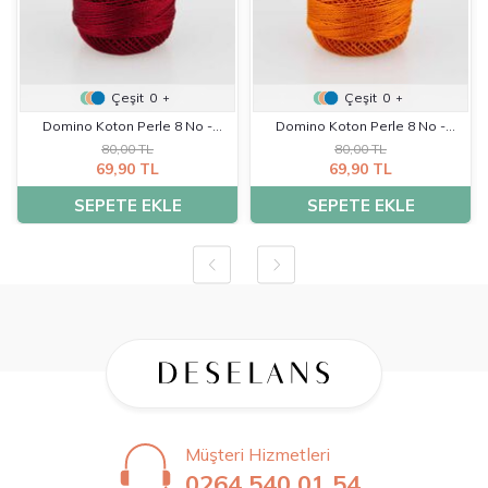
Çeşit
0
Çeşit
0
+
+
Domino Koton Perle 8 No -
Domino Koton Perle 8 No -
80,00 TL
80,00 TL
K0031
K0032
69,90 TL
69,90 TL
SEPETE EKLE
SEPETE EKLE
Müşteri Hizmetleri
0264 540 01 54