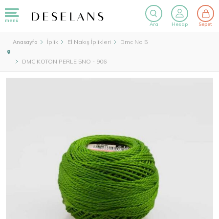
menü
Ara
Hesap
Sepet
İplik
El Nakış İplikleri
Dmc No 5
Anasayfa
DMC KOTON PERLE 5NO - 906