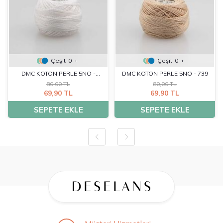
Çeşit
0
Çeşit
0
+
+
DMC KOTON PERLE 5NO -
DMC KOTON PERLE 5NO - 739
80,00 TL
80,00 TL
BLANC
69,90 TL
69,90 TL
SEPETE EKLE
SEPETE EKLE