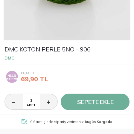
DMC KOTON PERLE 5NO - 906
DMC
80,00
TL
%13
69,90
TL
indirimli
SEPETE EKLE
ADET
0 Saat
içinde sipariş verirseniz
bugün Kargoda