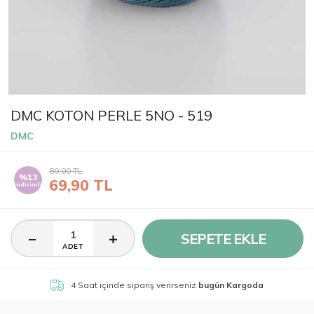
DMC KOTON PERLE 5NO - 519
DMC
80,00
TL
%13
69,90
TL
indirimli
SEPETE EKLE
ADET
4 Saat
içinde sipariş verirseniz
bugün Kargoda