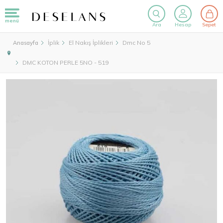
menü
Ara
Hesap
Sepet
İplik
El Nakış İplikleri
Dmc No 5
Anasayfa
DMC KOTON PERLE 5NO - 519