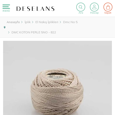
menü
Ara
Hesap
Sepet
İplik
El Nakış İplikleri
Dmc No 5
Anasayfa
DMC KOTON PERLE 5NO - 822