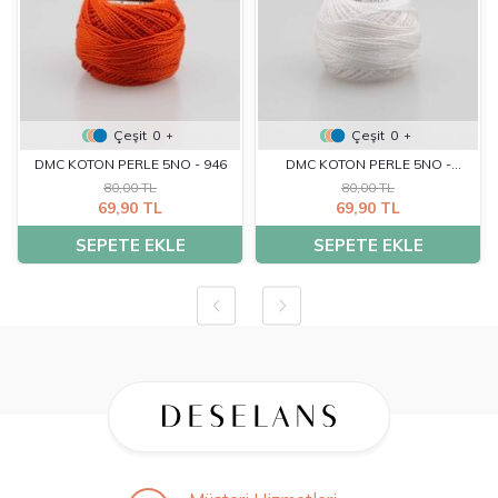
Çeşit
0
Çeşit
0
+
+
DMC KOTON PERLE 5NO - 946
DMC KOTON PERLE 5NO -
80,00 TL
80,00 TL
BLANC
69,90 TL
69,90 TL
SEPETE EKLE
SEPETE EKLE