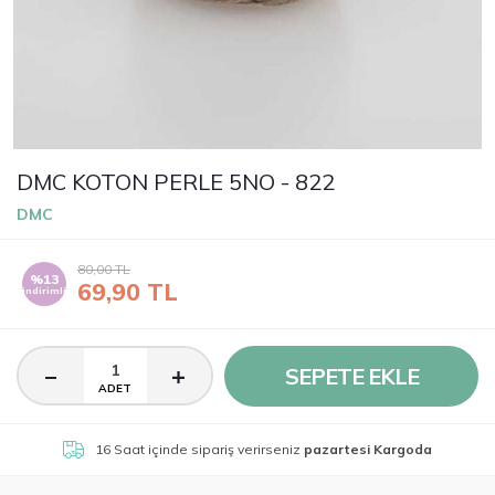
DMC KOTON PERLE 5NO - 822
DMC
80,00
TL
%13
69,90
TL
indirimli
SEPETE EKLE
ADET
16 Saat
içinde sipariş verirseniz
pazartesi Kargoda