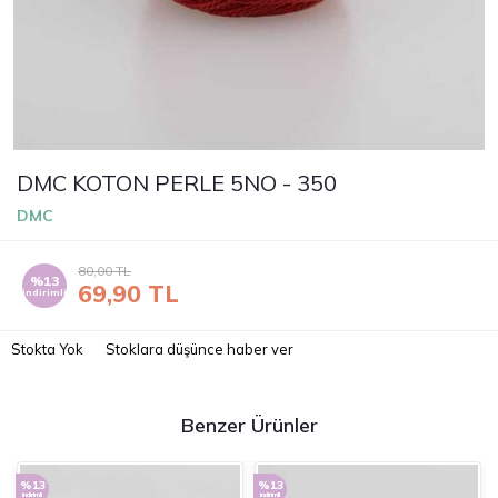
DMC KOTON PERLE 5NO - 350
DMC
80,00
TL
%13
69,90
TL
indirimli
Stokta Yok
Stoklara düşünce haber ver
Benzer Ürünler
%13
%13
indirimli
indirimli