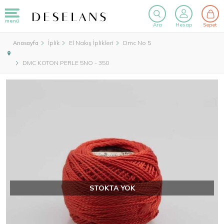
menü
Ara
Hesap
Sepet
İplik
El Nakış İplikleri
Dmc No 5
Anasayfa
DMC KOTON PERLE 5NO - 350
STOKTA YOK