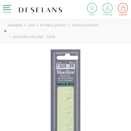
menü
Ara
Hesap
Sepet
İplik
El Nakış İplikleri
Madeira Muline
Anasayfa
MADEİRA MULİNE - 1309