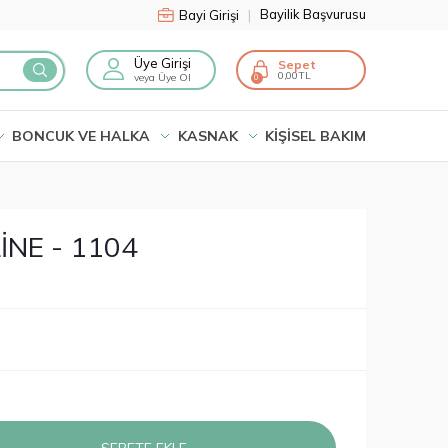
Bayilik Başvurusu
Bayi Girişi
|
Üye Girişi
Sepet
0,00
veya Üye Ol
0
BONCUK VE HALKA
KASNAK
KİŞİSEL BAKIM
NE - 1104