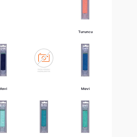
Turuncu
Mavi
Mavi