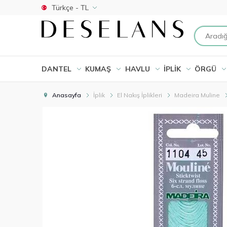
Türkçe - TL
DANTEL
KUMAŞ
HAVLU
İPLİK
ÖRGÜ
Anasayfa
İplik
El Nakış İplikleri
Madeira Muline