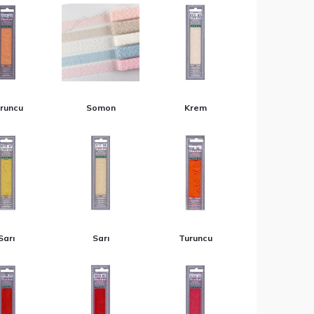
runcu
Somon
Krem
Sarı
Sarı
Turuncu