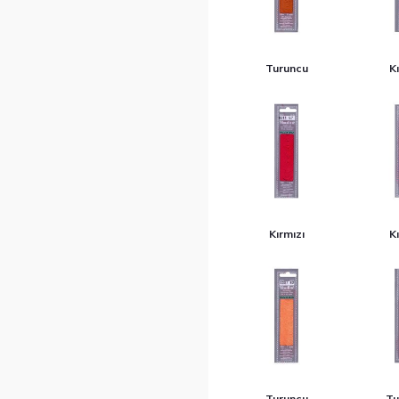
Turuncu
Kı
Kırmızı
Kı
Turuncu
Tu