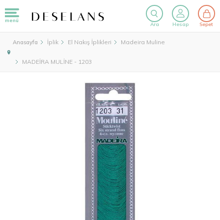
menü
Ara
Hesap
Sepet
İplik
El Nakış İplikleri
Madeira Muline
Anasayfa
MADEİRA MULİNE - 1203