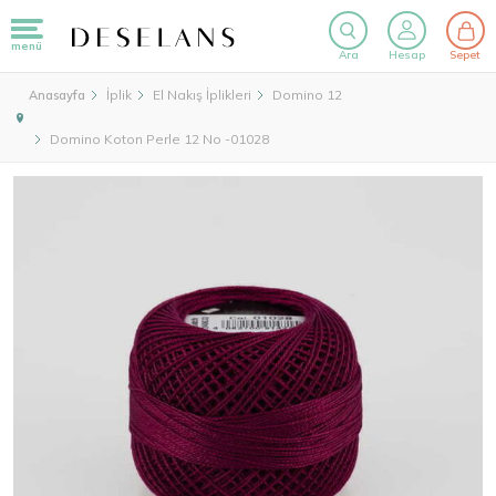
menü
Ara
Hesap
Sepet
İplik
El Nakış İplikleri
Domino 12
Anasayfa
Domino Koton Perle 12 No -01028