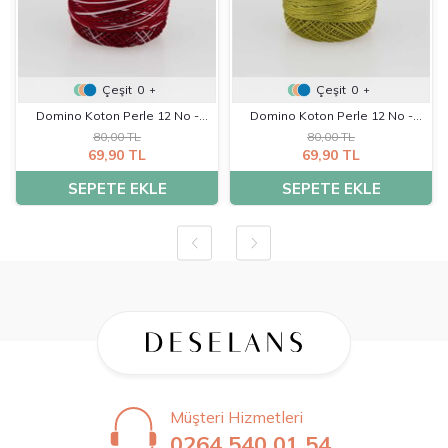
Çeşit
0
Çeşit
0
+
+
Domino Koton Perle 12 No -
Domino Koton Perle 12 No -
80,00 TL
80,00 TL
K0122
K0213
69,90 TL
69,90 TL
SEPETE EKLE
SEPETE EKLE
Müşteri Hizmetleri
0264 540 01 54