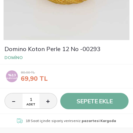
Domino Koton Perle 12 No -00293
DOMİNO
80,00
TL
%13
69,90
TL
indirimli
SEPETE EKLE
ADET
18 Saat
içinde sipariş verirseniz
pazartesi Kargoda