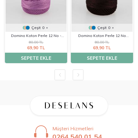
Çeşit
0
Çeşit
0
+
+
Domino Koton Perle 12 No -
Domino Koton Perle 12 No
80,00 TL
80,00 TL
K0223
-02382
69,90 TL
69,90 TL
SEPETE EKLE
SEPETE EKLE
Müşteri Hizmetleri
0264 540 01 54