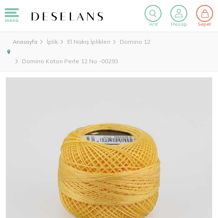
menü
Ara
Hesap
Sepet
İplik
El Nakış İplikleri
Domino 12
Anasayfa
Domino Koton Perle 12 No -00293