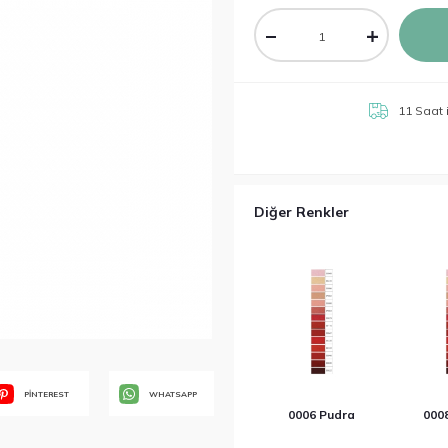
11 Saat
Diğer Renkler
PİNTEREST
WHATSAPP
0006 Pudra
000