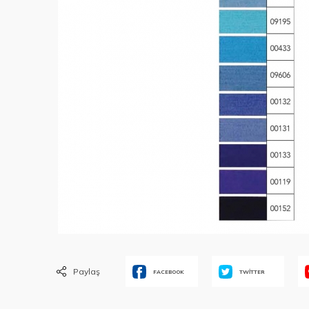
Paylaş
FACEBOOK
TWİTTER