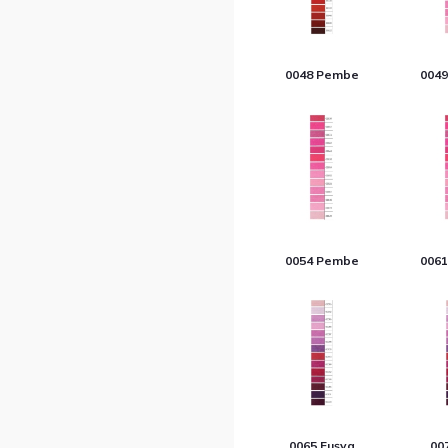
0048 Pembe
004
0054 Pembe
006
0065 Fuşya
00