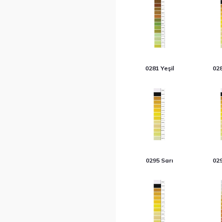
0281 Yeşil
028
0295 Sarı
029