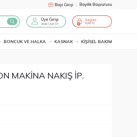
Bayilik Başvurusu
Bayi Girişi
|
Üye Girişi
Sepet
0,00
veya Üye Ol
0
BONCUK VE HALKA
KASNAK
KİŞİSEL BAKIM
 MAKİNA NAKIŞ İP.