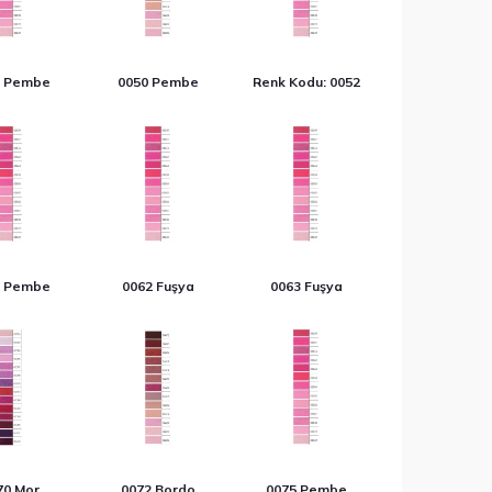
9 Pembe
0050 Pembe
Renk Kodu: 0052
1 Pembe
0062 Fuşya
0063 Fuşya
70 Mor
0072 Bordo
0075 Pembe