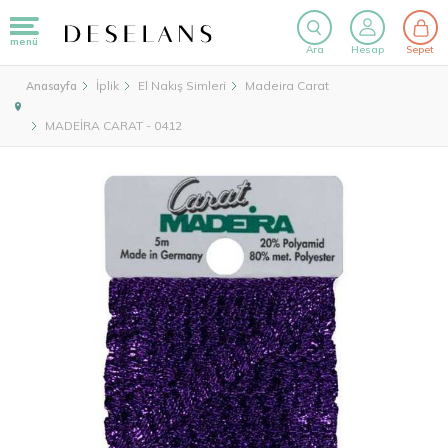
menü
Ara
Hesap
Sepet
İplik
El Nakış Simleri
Madeira Carat
Anasayfa
MADEİRA CARAT - 0412