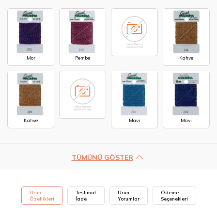
Mor
Pembe
Kahve
Kahve
Mavi
Mavi
TÜMÜNÜ GÖSTER
Ürün
Teslimat
Ürün
Ödeme
Özellikleri
İade
Yorumlar
Seçenekleri