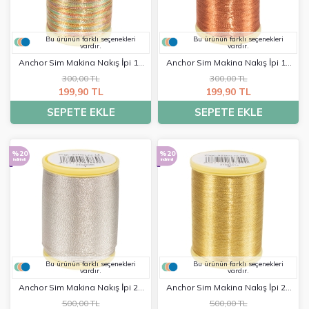
Bu ürünün farklı seçenekleri
Bu ürünün farklı seçenekleri
vardır.
vardır.
Anchor Sim Makina Nakış İpi 10
Anchor Sim Makina Nakış İpi 10
Gr - 0006
Gr - 0007
300,00 TL
300,00 TL
199,90 TL
199,90 TL
SEPETE EKLE
SEPETE EKLE
%20
%20
indirimli
indirimli
Bu ürünün farklı seçenekleri
Bu ürünün farklı seçenekleri
vardır.
vardır.
Anchor Sim Makina Nakış İpi 25
Anchor Sim Makina Nakış İpi 25
Gr - 0001
Gr - 0003
500,00 TL
500,00 TL