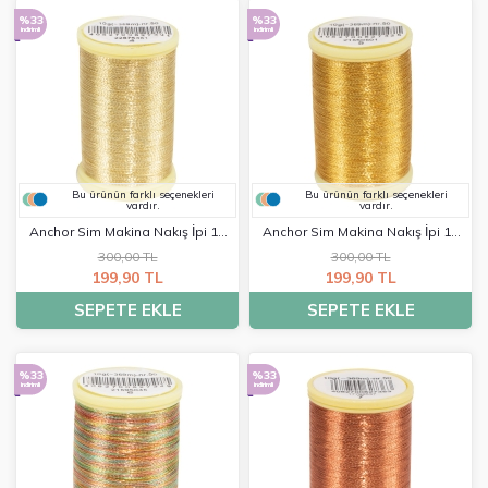
%33
%33
indirimli
indirimli
Bu ürünün farklı seçenekleri
Bu ürünün farklı seçenekleri
vardır.
vardır.
Anchor Sim Makina Nakış İpi 10
Anchor Sim Makina Nakış İpi 10
Gr - 0004
Gr - 0005
300,00 TL
300,00 TL
199,90 TL
199,90 TL
SEPETE EKLE
SEPETE EKLE
%33
%33
indirimli
indirimli