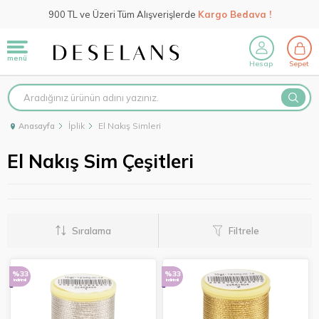
900 TL ve Üzeri Tüm Alışverişlerde
Kargo Bedava !
menü
Hesap
Sepet
İplik
El Nakış Simleri
Anasayfa
El Nakış Sim Çeşitleri
Sıralama
Filtrele
%33
%33
indirimli
indirimli