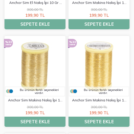
Anchor Sim El Nakış İpi 10 Gr -
Anchor Sim Makina Nakış İpi 10
0005
Gr - 0001
300,00 TL
300,00 TL
199,90 TL
199,90 TL
SEPETE EKLE
SEPETE EKLE
%33
%33
indirimli
indirimli
Bu ürünün farklı seçenekleri
Bu ürünün farklı seçenekleri
vardır.
vardır.
Anchor Sim Makina Nakış İpi 10
Anchor Sim Makina Nakış İpi 10
Gr - 0002
Gr - 0003
300,00 TL
300,00 TL
199,90 TL
199,90 TL
SEPETE EKLE
SEPETE EKLE