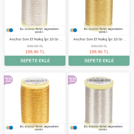
Bu ürünün farklı seçenekleri
Bu ürünün farklı seçenekleri
vardır.
vardır.
Anchor Sim El Nakış İpi 10 Gr -
Anchor Sim El Nakış İpi 10 Gr -
0001
0002
300,00 TL
300,00 TL
199,90 TL
199,90 TL
SEPETE EKLE
SEPETE EKLE
%33
%33
indirimli
indirimli
Bu ürünün farklı seçenekleri
Bu ürünün farklı seçenekleri
vardır.
vardır.