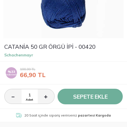
CATANİA 50 GR ÖRGÜ İPİ - 00420
Schachenmayr
100,00
TL
%33
66,90
TL
indirimli
SEPETE EKLE
Adet
20 Saat
içinde sipariş verirseniz
pazartesi Kargoda