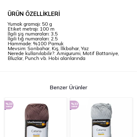
ÜRÜN ÖZELLİKLERİ
Yumak gramajı
: 50 g
Etiket metrajı
: 100 m
İlgili şiş numaraları
: 3,5
İlgili tığ numaraları
: 2.5
Hammade: %100 Pamuk
Mevsim
: Sonbahar, Kış, İlkbahar, Yaz
Nerede kullanılabilir?
: Amigurumi, Motif Battaniye,
Bluzlar, Punch vb. Hobi alanlarında
Benzer Ürünler
%33
%33
indirimli
indirimli