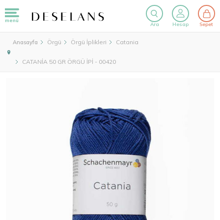
menü
Ara
Hesap
Sepet
Örgü
Örgü İplikleri
Catania
Anasayfa
CATANİA 50 GR ÖRGÜ İPİ - 00420