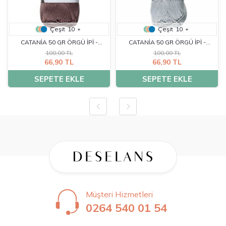
Çeşit
10
Çeşit
10
+
+
CATANİA 50 GR ÖRGÜ İPİ -
CATANİA 50 GR ÖRGÜ İPİ -
100,00 TL
100,00 TL
00161
00172
66,90 TL
66,90 TL
SEPETE EKLE
SEPETE EKLE
Müşteri Hizmetleri
0264 540 01 54